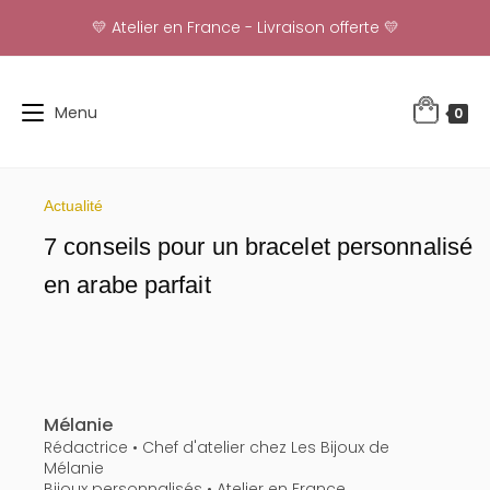
Skip
💛 Atelier en France - Livraison offerte 💛
to
content
Menu
0
Actualité
7 conseils pour un bracelet personnalisé
en arabe parfait
Mélanie
Rédactrice • Chef d'atelier chez Les Bijoux de
Mélanie
Bijoux personnalisés • Atelier en France