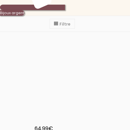
Bijoux argent
Filtre
64.99
€