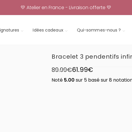
💛 Atelier en France - Livraison offerte 💛
signatures
Idées cadeaux
Qui-sommes-nous ?
Bracelet 3 pendentifs infi
61.99
€
89.99
€
Noté
5.00
sur 5 basé sur
8
notation