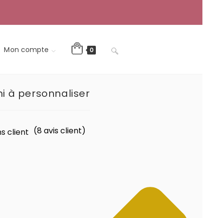
Mon compte
Toggle
0
ni à personnaliser
website
(
8
avis client)
s client
search