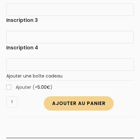
Inscription 3
Inscription 4
Ajouter une boîte cadeau
Ajouter
(+
5.00
€
)
quantité
AJOUTER AU PANIER
de
Bracelet
infini
4
prénoms
à