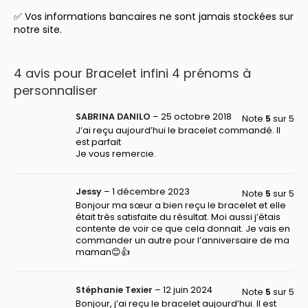
✅ Vos informations bancaires ne sont jamais stockées sur
notre site.
4 avis pour
Bracelet infini 4 prénoms à
personnaliser
SABRINA DANILO
–
25 octobre 2018
Note
5
sur 5
J’ai reçu aujourd’hui le bracelet commandé. Il
est parfait
Je vous remercie.
Jessy
–
1 décembre 2023
Note
5
sur 5
Bonjour ma sœur a bien reçu le bracelet et elle
était très satisfaite du résultat. Moi aussi j’étais
contente de voir ce que cela donnait. Je vais en
commander un autre pour l’anniversaire de ma
maman😊👍
Stéphanie Texier
–
12 juin 2024
Note
5
sur 5
Bonjour, j’ai reçu le bracelet aujourd’hui. Il est