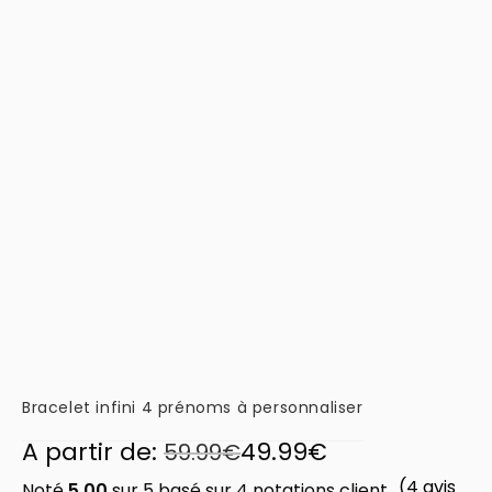
Bracelet infini 4 prénoms à personnaliser
A partir de:
49.99
€
59.99
€
(
4
avis
Noté
5.00
sur 5 basé sur
4
notations client