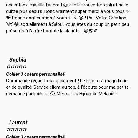
accentués, ma fille l’adore ! 😍 elle le trouve trop joli et ne le
quitte plus depuis. Donc vraiment super merci à vous tous ✨
💝 Bonne continuation à vous ✨ ☀️ 😍 ! Ps : Votre Création
‘vit’ 😁 actuellement à Séoul, vous êtes du coup un petit peu
présents à l’autre bout de la planète… 😁🌏💕
Sophia
☆
☆
☆
☆
☆
Collier 3 coeurs personnalisé
Commande reçue très rapidement ! Le bijou est magnifique
et de qualité. Service client au top, à l’écoute pour ma petite
demande particulière 🙂. Merciii Les Bijoux de Mélanie !
Laurent
☆
☆
☆
☆
☆
Collier 3 coeurs personnalisé