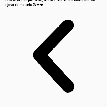
bijoux de melanie 🥰👑❤️