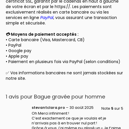
certificat SSL, garantit par le cadenas en haut à gauche
de votre écran et par le https://. Les paiements sont
exclusivement réalisés en carte bancaire ou via les
services en ligne
PayPal
, vous assurant une transaction
simple et sécurisée.
💳 Moyens de paiement acceptés :
• Carte bancaire (Visa, Mastercard, CB)
• PayPal
• Google pay
• Apple pay
• Paiement en plusieurs fois via PayPal (selon conditions)
✅ Vos informations bancaires ne sont jamais stockées sur
notre site.
1 avis pour
Bague gravée pour homme
stevantclara.pro
–
30 août 2025
Note
5
sur 5
Oh Merci infiniment !
C’est exactement ce que je voulais et je
n’arrivais pas à en trouver nul part !
Grâce à vous, j’ai même pu glissé un « Je t’aime