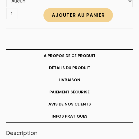
quantité
AJOUTER AU PANIER
de
Bague
gravée
pour
homme
A PROPOS DE CE PRODUIT
DÉTAILS DU PRODUIT
LIVRAISON
PAIEMENT SÉCURISÉ
AVIS DE NOS CLIENTS
INFOS PRATIQUES
Description