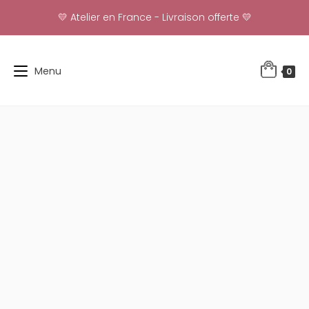
Skip
💛 Atelier en France - Livraison offerte 💛
to
content
Menu
0
-46%