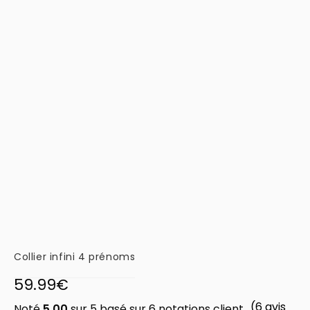
Collier infini 4 prénoms
59.99
€
(
6
avis
Noté
5.00
sur 5 basé sur
6
notations client