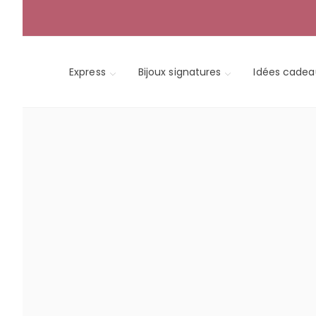
Skip
to
content
Express
Bijoux signatures
Idées cadea