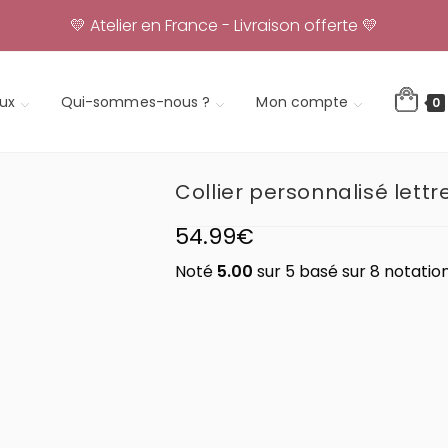
💛 Atelier en France - Livraison offerte 💛
ux
Qui-sommes-nous ?
Mon compte
0
Collier personnalisé lettre
54.99
€
Noté
5.00
sur 5 basé sur
8
notation