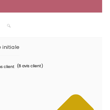
Toggle
 initiale
website
(
8
avis client)
s client
search