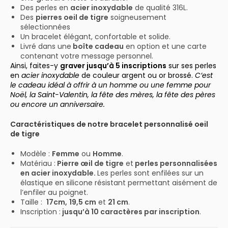
Des perles en
acier inoxydable
de qualité 316L.
Des
pierres oeil de tigre
soigneusement
sélectionnées
Un bracelet élégant, confortable et solide.
Livré dans une
boîte cadeau
en option et une carte
contenant votre message personnel.
Ainsi, f
aites-y
graver jusqu’à 5 inscriptions
sur ses perles
en
acier inoxydable
de couleur argent ou or brossé.
C’est
le
cadeau idéal à offrir à un homme ou une femme pour
Noël, la Saint-Valentin, la fête des mères, la fête des pères
ou encore un anniversaire.
Caractéristiques de notre bracelet personnalisé oeil
de tigre
Modèle :
Femme
ou
Homme
.
Matériau :
Pierre œ
il de tigre
et
perles personnalisées
en acier inoxydable.
Les perles sont enfilées sur un
élastique en silicone résistant permettant aisément de
l’enfiler au poignet.
Taille :
17cm,
19,5 cm
et
21 cm
.
Inscription :
jusqu’à 10 caractères par inscription
.