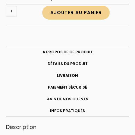
quantité
AJOUTER AU PANIER
de
Bracelet
personnalisé
oeil
de
tigre
A PROPOS DE CE PRODUIT
DÉTAILS DU PRODUIT
LIVRAISON
PAIEMENT SÉCURISÉ
AVIS DE NOS CLIENTS
INFOS PRATIQUES
Description