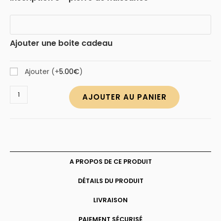
Ajouter une boite cadeau
Ajouter
(+
5.00
€
)
quantité
AJOUTER AU PANIER
de
Collier
3
coeurs
à
personnaliser
A PROPOS DE CE PRODUIT
DÉTAILS DU PRODUIT
LIVRAISON
PAIEMENT SÉCURISÉ