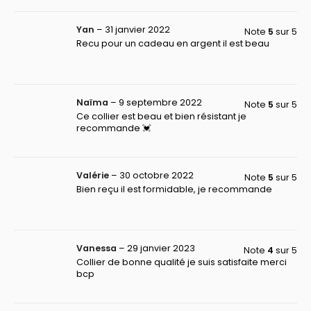
Yan
–
31 janvier 2022
Note
5
sur 5
Recu pour un cadeau en argent il est beau
Naïma
–
9 septembre 2022
Note
5
sur 5
Ce collier est beau et bien résistant je
recommande 💓
Valérie
–
30 octobre 2022
Note
5
sur 5
Bien reçu il est formidable, je recommande
Vanessa
–
29 janvier 2023
Note
4
sur 5
Collier de bonne qualité je suis satisfaite merci
bcp