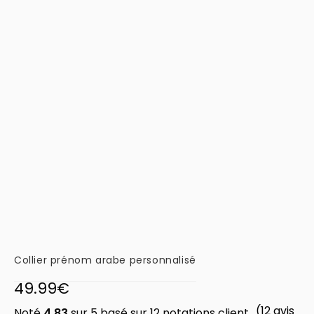
Collier prénom arabe personnalisé
49.99
€
(
12
avis
Noté
4.83
sur 5 basé sur
12
notations client