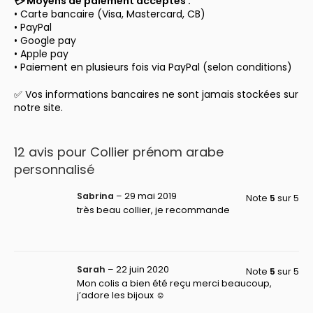
💳 Moyens de paiement acceptés :
• Carte bancaire (Visa, Mastercard, CB)
• PayPal
• Google pay
• Apple pay
• Paiement en plusieurs fois via PayPal (selon conditions)
✅ Vos informations bancaires ne sont jamais stockées sur
notre site.
12 avis pour
Collier prénom arabe
personnalisé
Sabrina
–
29 mai 2019
Note
5
sur 5
très beau collier, je recommande
Sarah
–
22 juin 2020
Note
5
sur 5
Mon colis a bien été reçu merci beaucoup,
j’adore les bijoux ☺️