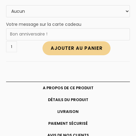
Votre message sur la carte cadeau
quantité
AJOUTER AU PANIER
de
Collier
prénom
arabe
personnalisé
A PROPOS DE CE PRODUIT
DÉTAILS DU PRODUIT
LIVRAISON
PAIEMENT SÉCURISÉ
AVIS DE NOS CLIENTS