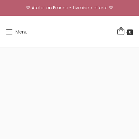
Skip
💛 Atelier en France - Livraison offerte 💛
to
content
Menu
0