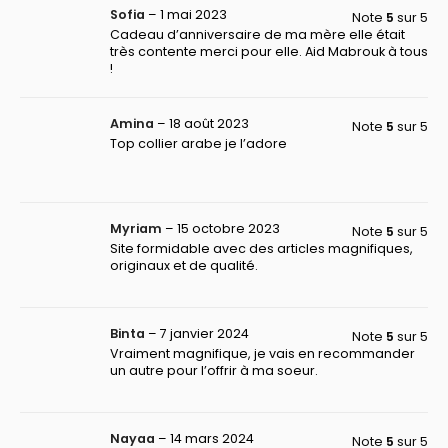
Sofia
–
1 mai 2023
Note
5
sur 5
Cadeau d’anniversaire de ma mère elle était
très contente merci pour elle. Aid Mabrouk à tous
!
Amina
–
18 août 2023
Note
5
sur 5
Top collier arabe je l’adore
Myriam
–
15 octobre 2023
Note
5
sur 5
Site formidable avec des articles magnifiques,
originaux et de qualité.
Binta
–
7 janvier 2024
Note
5
sur 5
Vraiment magnifique, je vais en recommander
un autre pour l’offrir à ma soeur.
Nayaa
–
14 mars 2024
Note
5
sur 5