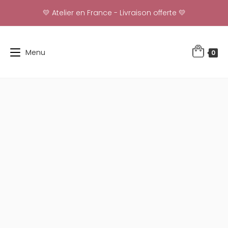
Skip
💛 Atelier en France - Livraison offerte 💛
to
content
Menu
0