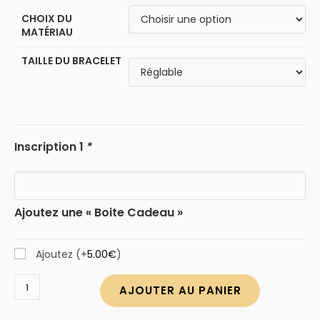
CHOIX DU
MATÉRIAU
TAILLE DU BRACELET
Inscription 1
*
Ajoutez une « Boite Cadeau »
Ajoutez
(+
5.00
€
)
quantité
AJOUTER AU PANIER
de
Bracelet