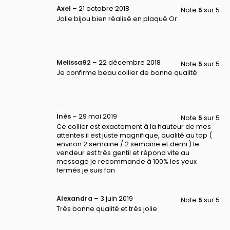
Axel
–
21 octobre 2018
Note
5
sur 5
Jolie bijou bien réalisé en plaqué Or
Melissa92
–
22 décembre 2018
Note
5
sur 5
Je confirme beau collier de bonne qualité
Inès
–
29 mai 2019
Note
5
sur 5
Ce collier est exactement à la hauteur de mes
attentes il est juste magnifique, qualité au top (
environ 2 semaine / 2 semaine et demi ) le
vendeur est très gentil et répond vite au
message je recommande à 100% les yeux
fermés je suis fan
Alexandra
–
3 juin 2019
Note
5
sur 5
Très bonne qualité et très jolie