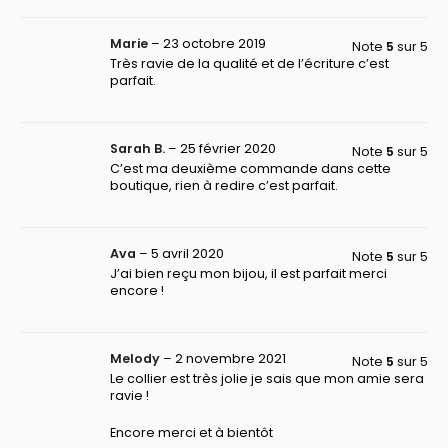
Marie
–
23 octobre 2019
Note
5
sur 5
Très ravie de la qualité et de l’écriture c’est
parfait.
Sarah B.
–
25 février 2020
Note
5
sur 5
C’est ma deuxième commande dans cette
boutique, rien à redire c’est parfait.
Ava
–
5 avril 2020
Note
5
sur 5
J’ai bien reçu mon bijou, il est parfait merci
encore !
Melody
–
2 novembre 2021
Note
5
sur 5
Le collier est très jolie je sais que mon amie sera
ravie !
Encore merci et à bientôt