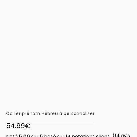
Collier prénom Hébreu à personnaliser
54.99
€
(
14
avis
Noté
5.00
sur 5 basé sur
14
notations client