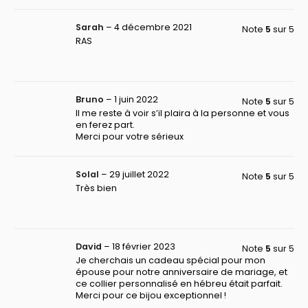
Sarah
–
4 décembre 2021
Note
5
sur 5
RAS
Bruno
–
1 juin 2022
Note
5
sur 5
Il me reste à voir s’il plaira à la personne et vous
en ferez part.
Merci pour votre sérieux
Solal
–
29 juillet 2022
Note
5
sur 5
Très bien
David
–
18 février 2023
Note
5
sur 5
Je cherchais un cadeau spécial pour mon
épouse pour notre anniversaire de mariage, et
ce collier personnalisé en hébreu était parfait.
Merci pour ce bijou exceptionnel !