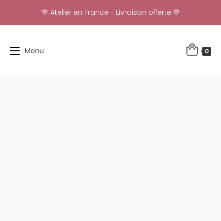
Skip
💛 Atelier en France - Livraison offerte 💛
to
content
Menu
0