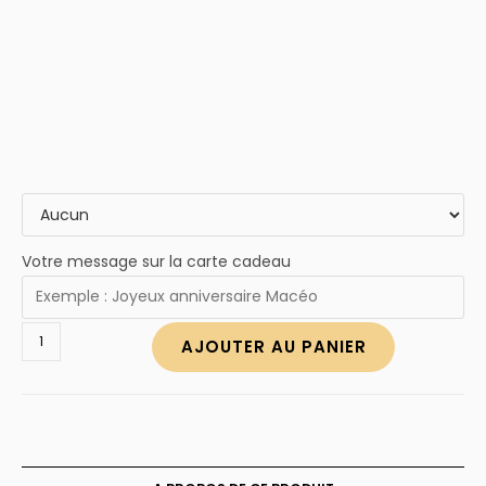
Votre message sur la carte cadeau
quantité
AJOUTER AU PANIER
de
Collier
prénom
Hébreu
à
personnaliser