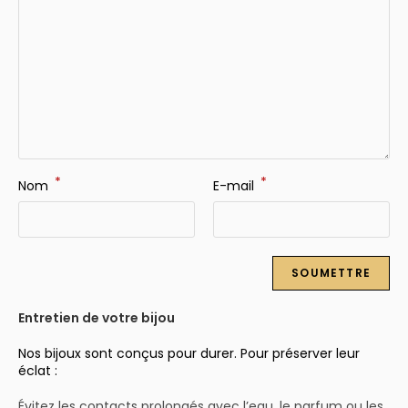
*
*
Nom
E-mail
Entretien de votre bijou
Nos bijoux sont conçus pour durer. Pour préserver leur
éclat :
Évitez les contacts prolongés avec l’eau, le parfum ou les