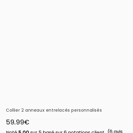
Collier 2 anneaux entrelacés personnalisés
59.99
€
(
6
avis
Noté
5.00
sur 5 basé sur
6
notations client