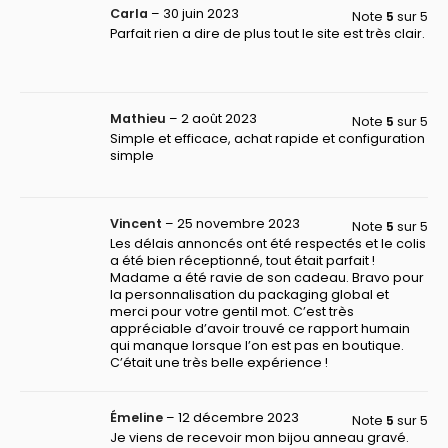
Carla
–
30 juin 2023
Note
5
sur 5
Parfait rien a dire de plus tout le site est très clair.
Mathieu
–
2 août 2023
Note
5
sur 5
Simple et efficace, achat rapide et configuration
simple
Vincent
–
25 novembre 2023
Note
5
sur 5
Les délais annoncés ont été respectés et le colis
a été bien réceptionné, tout était parfait !
Madame a été ravie de son cadeau. Bravo pour
la personnalisation du packaging global et
merci pour votre gentil mot. C’est très
appréciable d’avoir trouvé ce rapport humain
qui manque lorsque l’on est pas en boutique.
C’était une très belle expérience !
Émeline
–
12 décembre 2023
Note
5
sur 5
Je viens de recevoir mon bijou anneau gravé.