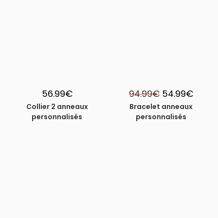
PROMO
!
Le
Le
56.99
€
94.99
€
54.99
€
prix
prix
initial
actuel
Collier 2 anneaux
Bracelet anneaux
était :
est :
personnalisés
personnalisés
94.99€.
54.99€