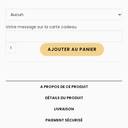
Votre message sur la carte cadeau
quantité
AJOUTER AU PANIER
de
Collier
2
anneaux
entrelacés
personnalisés
A PROPOS DE CE PRODUIT
DÉTAILS DU PRODUIT
LIVRAISON
PAIEMENT SÉCURISÉ