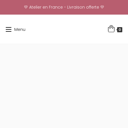
Skip
💛 Atelier en France - Livraison offerte 💛
to
content
Menu
0
-38%