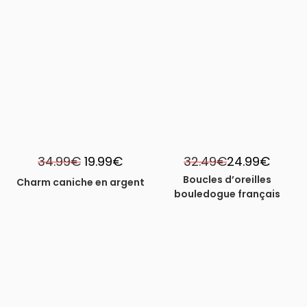
-43%
-23%
Le
Le
34.99
€
19.99
€
32.49
€
24.99
€
prix
prix
initial
actuel
Boucles d’oreilles
Charm caniche en argent
était :
est :
bouledogue français
34.99€.
19.99€.
-43%