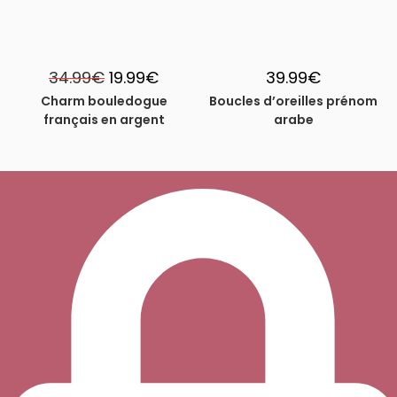
Le
Le
34.99
€
19.99
€
39.99
€
prix
prix
initial
actuel
Charm bouledogue
Boucles d’oreilles prénom
était :
est :
français en argent
arabe
34.99€.
19.99€.