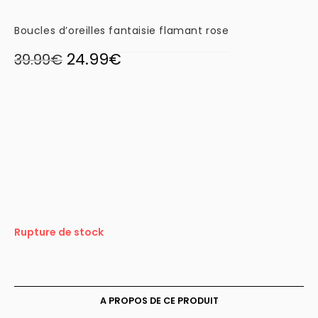
Boucles d’oreilles fantaisie flamant rose
24.99
€
Le
Le
39.99
€
prix
prix
initial
actuel
était :
est :
39.99€.
24.99€.
Rupture de stock
A PROPOS DE CE PRODUIT