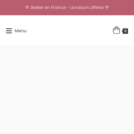
Skip
💛 Atelier en France - Livraison offerte 💛
to
content
Menu
0