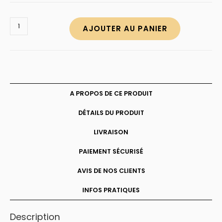
quantité
AJOUTER AU PANIER
de
Boucles
d'oreilles
licorne
A PROPOS DE CE PRODUIT
DÉTAILS DU PRODUIT
LIVRAISON
PAIEMENT SÉCURISÉ
AVIS DE NOS CLIENTS
INFOS PRATIQUES
Description