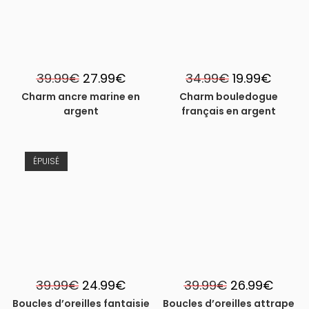
Le
Le
Le
Le
39.99
€
27.99
€
34.99
€
19.99
€
prix
prix
prix
prix
initial
actuel
initial
actuel
Charm ancre marine en
Charm bouledogue
était :
est :
était :
est :
argent
français en argent
39.99€.
27.99€.
34.99€.
19.99€.
ÉPUISÉ
-33%
Le
Le
Le
Le
39.99
€
24.99
€
39.99
€
26.99
€
prix
prix
prix
prix
initial
actuel
initial
actuel
Boucles d’oreilles fantaisie
Boucles d’oreilles attrape