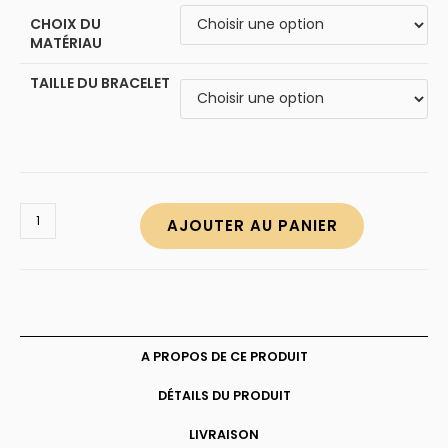
CHOIX DU
MATÉRIAU
TAILLE DU BRACELET
quantité
AJOUTER AU PANIER
de
Bracelet
à
charms
sphère
en
Argent
A PROPOS DE CE PRODUIT
DÉTAILS DU PRODUIT
LIVRAISON