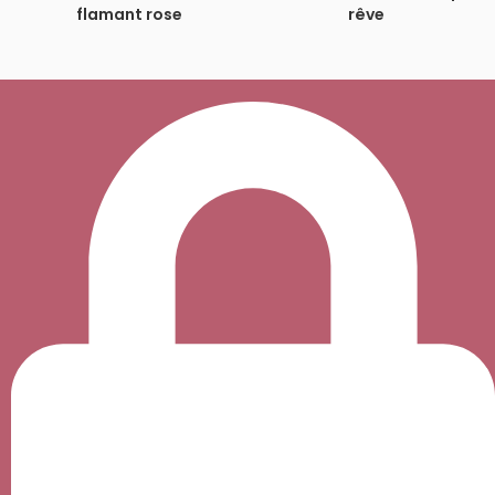
était :
est :
était :
est :
flamant rose
rêve
39.99€.
24.99€.
39.99€.
26.99€.