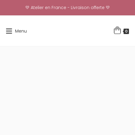
Skip
💛 Atelier en France - Livraison offerte 💛
to
content
Menu
0
-35%