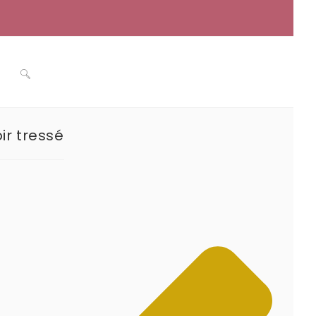
Toggle
ir tressé
website
search