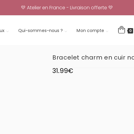
💛 Atelier en France - Livraison offerte 💛
ux
Qui-sommes-nous ?
Mon compte
0
Bracelet charm en cuir no
31.99
€