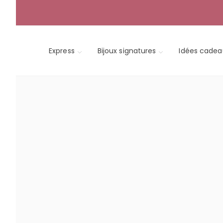
Skip
to
content
Express
Bijoux signatures
Idées cadea