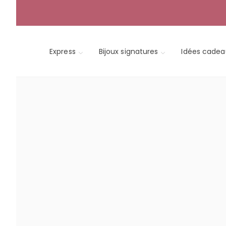
Skip
to
content
Express
Bijoux signatures
Idées cadea