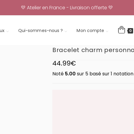
💛 Atelier en France - Livraison offerte 💛
ux
Qui-sommes-nous ?
Mon compte
0
Bracelet charm personna
44.99
€
Noté
5.00
sur 5 basé sur
1
notation 