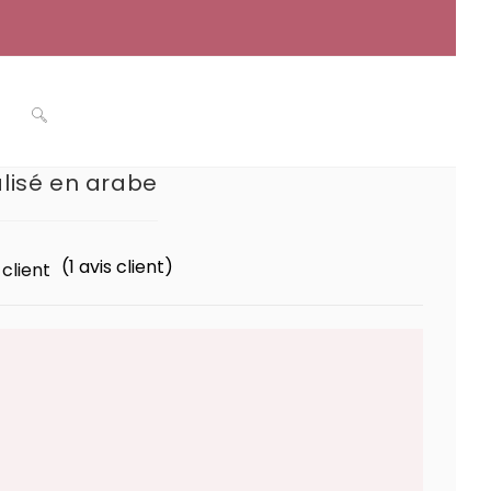
Toggle
lisé en arabe
website
(
1
avis client)
client
search