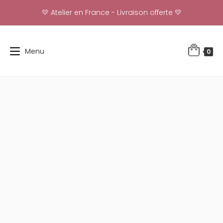
Skip
💛 Atelier en France - Livraison offerte 💛
to
content
Menu
0
-43%