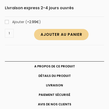
Livraison express 2-4 jours ouvrés
Ajouter
(+
2.99
€
)
quantité
AJOUTER AU PANIER
de
Charm
caniche
en
argent
A PROPOS DE CE PRODUIT
DÉTAILS DU PRODUIT
LIVRAISON
PAIEMENT SÉCURISÉ
AVIS DE NOS CLIENTS