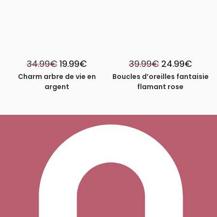
Le
Le
Le
Le
34.99
€
19.99
€
39.99
€
24.99
€
prix
prix
prix
prix
initial
actuel
initial
actuel
Charm arbre de vie en
Boucles d’oreilles fantaisie
était :
est :
était :
est :
argent
flamant rose
34.99€.
19.99€.
39.99€.
24.99€