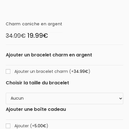
Charm caniche en argent
19.99
€
Le
Le
34.99
€
prix
prix
initial
actuel
était :
est :
34.99€.
19.99€.
Ajouter un bracelet charm en argent
Ajouter un bracelet charm
(+
34.99
€
)
Choisir la taille du bracelet
Ajouter une boîte cadeau
Ajouter
(+
5.00
€
)