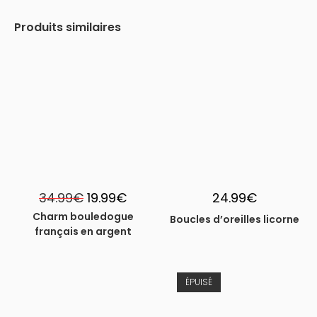
Produits similaires
-43%
Le
Le
34.99
€
19.99
€
24.99
€
prix
prix
initial
actuel
Charm bouledogue
Boucles d’oreilles licorne
était :
est :
français en argent
34.99€.
19.99€.
ÉPUISÉ
-43%