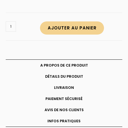
quantité
AJOUTER AU PANIER
de
Charm
coeur
de
Cupidon
en
argent
A PROPOS DE CE PRODUIT
DÉTAILS DU PRODUIT
LIVRAISON
PAIEMENT SÉCURISÉ
AVIS DE NOS CLIENTS
INFOS PRATIQUES