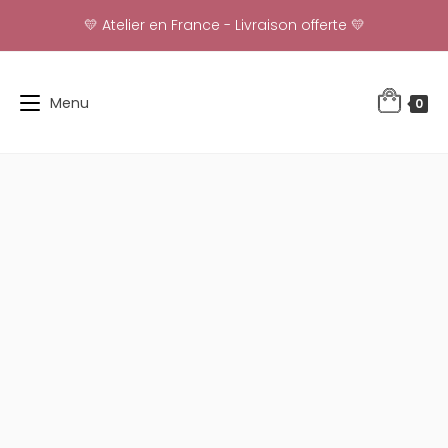
Skip
💛 Atelier en France - Livraison offerte 💛
to
content
Menu
0
-39%