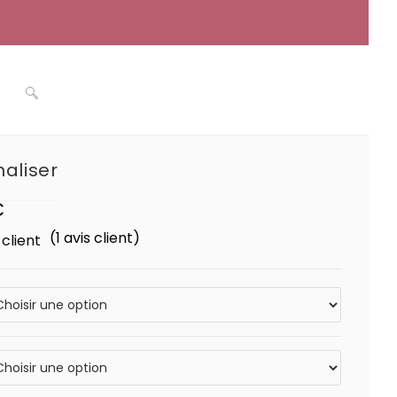
Toggle
naliser
website
€
(
1
avis client)
client
search