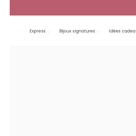
Skip
to
content
Express
Bijoux signatures
Idées cadea
-35%