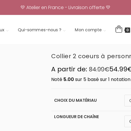
💛 Atelier en France - Livraison offerte 💛
ux
Qui-sommes-nous ?
Mon compte
0
Collier 2 coeurs à person
A partir de:
54.99
84.99
€
Noté
5.00
sur 5 basé sur
1
notation 
CHOIX DU MATÉRIAU
LONGUEUR DE CHAÎNE