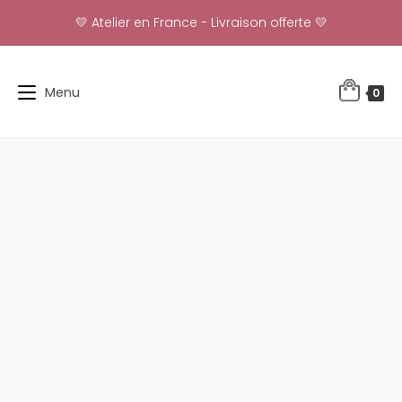
Skip
💛 Atelier en France - Livraison offerte 💛
to
content
Menu
0