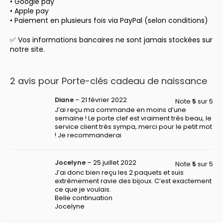
• Google pay
• Apple pay
• Paiement en plusieurs fois via PayPal (selon conditions)
✅ Vos informations bancaires ne sont jamais stockées sur
notre site.
2 avis pour
Porte-clés cadeau de naissance
Diane
–
21 février 2022
Note
5
sur 5
J’ai reçu ma commande en moins d’une
semaine ! Le porte clef est vraiment très beau, le
service client très sympa, merci pour le petit mot
! Je recommanderai
Jocelyne
–
25 juillet 2022
Note
5
sur 5
J’ai donc bien reçu les 2 paquets et suis
extrêmement ravie des bijoux. C’est exactement
ce que je voulais.
Belle continuation
Jocelyne