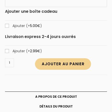
Ajouter une boîte cadeau
Ajouter
(+
5.00
€
)
Livraison express 2-4 jours ouvrés
Ajouter
(+
2.99
€
)
quantité
AJOUTER AU PANIER
de
Porte-
clés
cadeau
de
naissance
A PROPOS DE CE PRODUIT
DÉTAILS DU PRODUIT