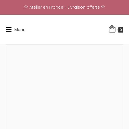
Skip
💛 Atelier en France - Livraison offerte 💛
to
content
Menu
0