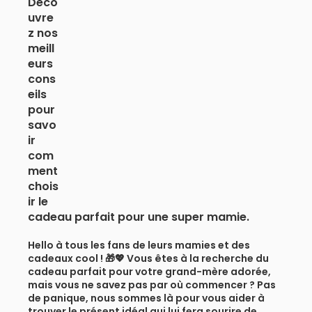
Déco
uvre
z nos
meill
eurs
cons
eils
pour
savo
ir
com
ment
chois
ir le
cadeau parfait pour une super mamie.
Hello à tous les fans de leurs mamies et des
cadeaux cool ! 🎁💖 Vous êtes à la recherche du
cadeau parfait pour votre grand-mère adorée,
mais vous ne savez pas par où commencer ? Pas
de panique, nous sommes là pour vous aider à
trouver le présent idéal qui lui fera sourire de