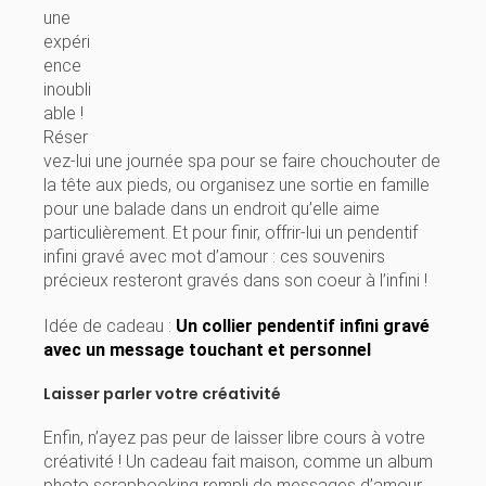
une
expéri
ence
inoubli
able !
Réser
vez-lui une journée spa pour se faire chouchouter de
la tête aux pieds, ou organisez une sortie en famille
pour une balade dans un endroit qu’elle aime
particulièrement. Et pour finir, offrir-lui un pendentif
infini gravé avec mot d’amour : ces souvenirs
précieux resteront gravés dans son coeur à l’infini !
Idée de cadeau :
Un collier pendentif infini gravé
avec un message touchant et personnel
Laisser parler votre créativité
Enfin, n’ayez pas peur de laisser libre cours à votre
créativité ! Un cadeau fait maison, comme un album
photo scrapbooking rempli de messages d’amour