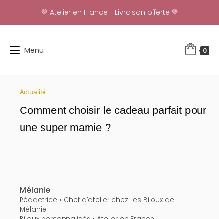
Skip
💛 Atelier en France - Livraison offerte 💛
to
content
Menu
0
Actualité
Comment choisir le cadeau parfait pour
une super mamie ?
Mélanie
Rédactrice • Chef d'atelier chez Les Bijoux de
Mélanie
Bijoux personnalisés • Atelier en France