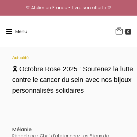
Skip
💛 Atelier en France - Livraison offerte 💛
to
content
Menu
0
Actualité
🎗️ Octobre Rose 2025 : Soutenez la lutte
contre le cancer du sein avec nos bijoux
personnalisés solidaires
Mélanie
Rédactrice • Chef d'atelier chez Les Bijoux de