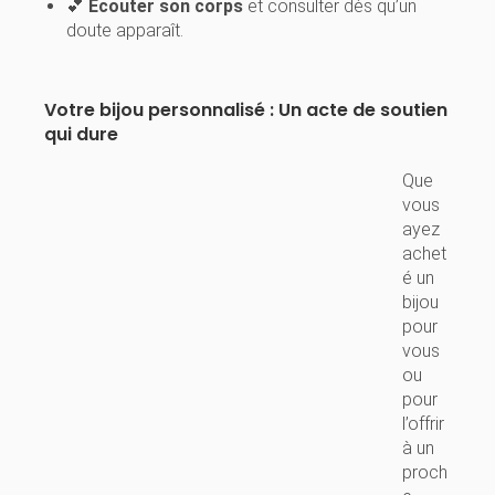
💕
Écouter son corps
et consulter dès qu’un
doute apparaît.
Votre bijou personnalisé : Un acte de soutien
qui dure
Que
vous
ayez
achet
é un
bijou
pour
vous
ou
pour
l’offrir
à un
proch