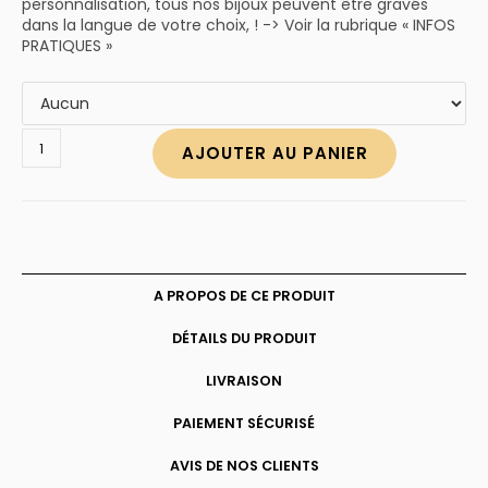
personnalisation, tous nos bijoux peuvent être gravés
dans la langue de votre choix, ! -> Voir la rubrique « INFOS
PRATIQUES »
quantité
AJOUTER AU PANIER
de
Chevalière
pour
femme
personnalisable
A PROPOS DE CE PRODUIT
DÉTAILS DU PRODUIT
LIVRAISON
PAIEMENT SÉCURISÉ
AVIS DE NOS CLIENTS