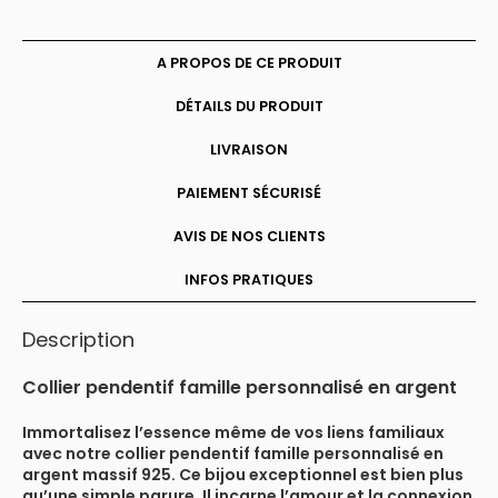
personnalisé
en
argent
A PROPOS DE CE PRODUIT
DÉTAILS DU PRODUIT
LIVRAISON
PAIEMENT SÉCURISÉ
AVIS DE NOS CLIENTS
INFOS PRATIQUES
Description
Collier pendentif famille personnalisé en argent
Immortalisez l’essence même de vos liens familiaux
avec notre collier pendentif famille personnalisé en
argent massif 925. Ce bijou exceptionnel est bien plus
qu’une simple parure. Il incarne l’amour et la connexion