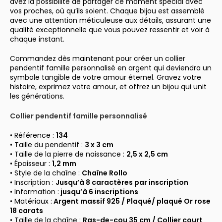
avez la possibilité de partager ce moment spécial avec
vos proches, où qu’ils soient. Chaque bijou est assemblé
avec une attention méticuleuse aux détails, assurant une
qualité exceptionnelle que vous pouvez ressentir et voir à
chaque instant.
Commandez dès maintenant pour créer un collier
pendentif famille personnalisé en argent qui deviendra un
symbole tangible de votre amour éternel. Gravez votre
histoire, exprimez votre amour, et offrez un bijou qui unit
les générations.
Collier pendentif famille personnalisé
• Référence :
134
• Taille du pendentif :
3 x 3 cm
• Taille de la pierre de naissance :
2,5 x 2,5 cm
• Épaisseur :
1,2 mm
• Style de la chaîne :
Chaîne Rollo
• Inscription :
Jusqu’à 8 caractères par
inscription
• Information :
jusqu’à 6 inscriptions
• Matériaux :
Argent massif 925 /
Plaqué/ plaqué Or rose
18 carats
• Taille de la chaîne :
Ras-de-cou 35 cm / Collier court