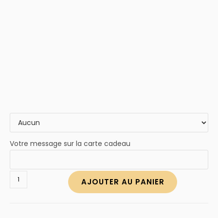
Votre message sur la carte cadeau
quantité
AJOUTER AU PANIER
de
Collier
pendentif
famille