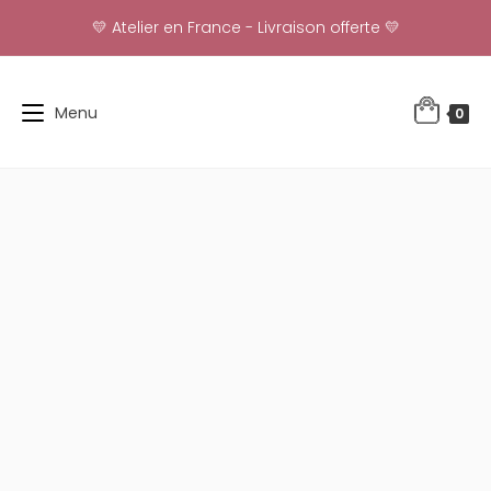
Skip
💛 Atelier en France - Livraison offerte 💛
to
content
Menu
0