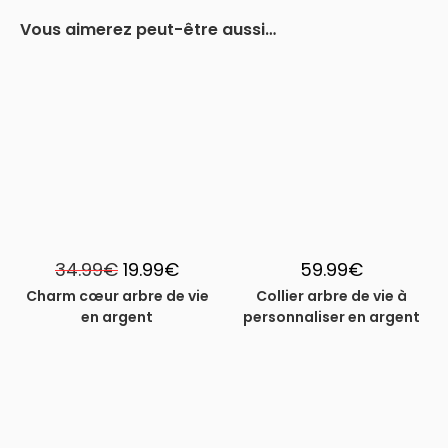
Vous aimerez peut-être aussi…
-43%
Le
Le
34.99
€
19.99
€
59.99
€
prix
prix
initial
actuel
Charm cœur arbre de vie
Collier arbre de vie à
était :
est :
en argent
personnaliser en argent
34.99€.
19.99€.