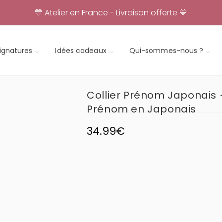
💛 Atelier en France - Livraison offerte 💛
signatures
Idées cadeaux
Qui-sommes-nous ?
Collier Prénom Japonais 
Prénom en Japonais
34.99
€