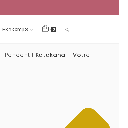
Mon compte
Toggle
0
– Pendentif Katakana – Votre
website
search