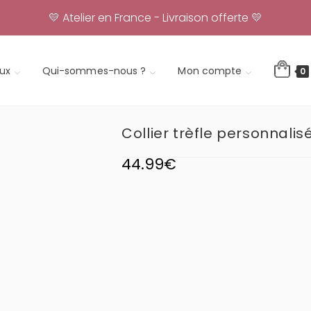
💛 Atelier en France - Livraison offerte 💛
ux
Qui-sommes-nous ?
Mon compte
0
Collier trèfle personnalis
44.99
€