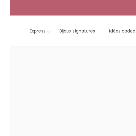
Skip
to
content
Express
Bijoux signatures
Idées cadea