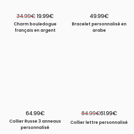
Le
Le
34.99
€
19.99
€
49.99
€
prix
prix
initial
actuel
Charm bouledogue
Bracelet personnalisé en
était :
est :
français en argent
arabe
34.99€.
19.99€.
-27%
64.99
€
84.99
€
61.99
€
Collier Russe 3 anneaux
Collier lettre personnalisé
personnalisé