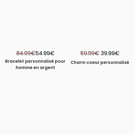
-35%
-33%
Le
Le
84.99
€
54.99
€
59.99
€
39.99
€
prix
prix
initial
actuel
Bracelet personnalisé pour
Charm coeur personnalisé
était :
est :
homme en argent
59.99€.
39.99€.
-43%